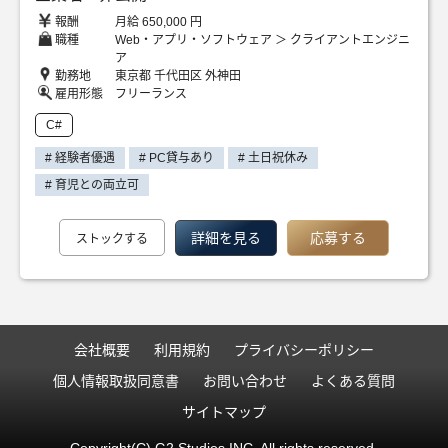
報酬
月給 650,000 円
職種
Web・アプリ・ソフトウェア ＞ クライアントエンジニ
ア
勤務地
東京都 千代田区 外神田
雇用形態
フリーランス
C#
# 経験者優遇
# PC貸与あり
# 土日祝休み
# 育児との両立可
詳細を見る
応募する
ストックする
会社概要
利用規約
プライバシーポリシー
個人情報取扱同意書
お問い合わせ
よくある質問
サイトマップ