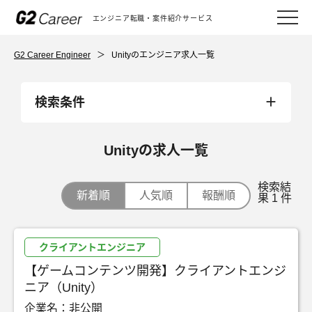
エンジニア転職・案件紹介サービス
G2 Career Engineer
＞
Unityのエンジニア求人一覧
検索条件
Unityの求人一覧
検索結
新着順
人気順
報酬順
果 1 件
クライアントエンジニア
【ゲームコンテンツ開発】クライアントエンジ
ニア（Unity）
企業名：非公開