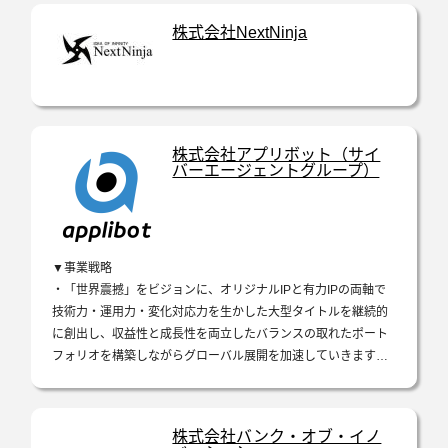
IP作品とオリジナル作品の両軸で、スマートフォン向けゲーム
株式会社NextNinja
の企画・開発・運営に取り組み、2013年からこれまでに数多く
のタイトルを手掛けてきました…
株式会社アプリボット（サイ
バーエージェントグループ）
▼事業戦略
・「世界震撼」をビジョンに、オリジナルIPと有力IPの両軸で
技術力・運用力・変化対応力を生かした大型タイトルを継続的
に創出し、収益性と成長性を両立したバランスの取れたポート
フォリオを構築しながらグローバル展開を加速していきます。
・「グローバル展開前提の大規模IPゲーム開発」を中核に、
「コンシ…
株式会社バンク・オブ・イノ