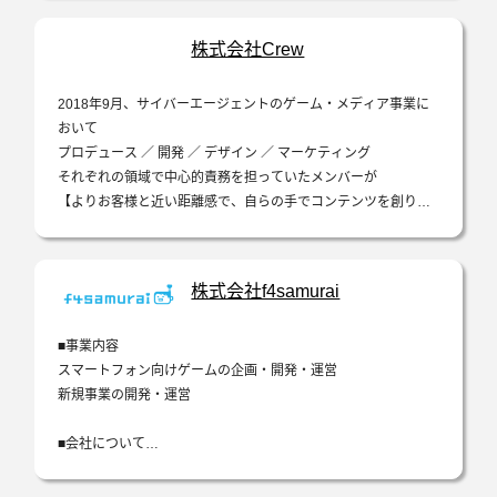
株式会社Crew
2018年9月、サイバーエージェントのゲーム・メディア事業に
おいて
プロデュース ／ 開発 ／ デザイン ／ マーケティング
それぞれの領域で中心的責務を担っていたメンバーが
【よりお客様と近い距離感で、自らの手でコンテンツを創り新
しい価値を産みだしたい】
という想いのもと創業した、デジタルプロダクトのプロ…
株式会社f4samurai
■事業内容
スマートフォン向けゲームの企画・開発・運営
新規事業の開発・運営
■会社について
当社のミッションは「世界に“一番のワクワク”を届ける」こと
です。