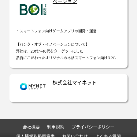
ベーション
・スマートフォン向けゲームアプリの開発・運営
【バンク・オブ・イノベーションについて】
弊社は、20代～40代をターゲットにした
品質にこだわったオリジナルの本格スマートフォン向けRPGを
自社開発・運営する独立系メーカーです。
「世界で一番“思い出”をつくるエンターテイメント企業」を企
株式会社マイネット
業理念に、多くのユ…
会社概要
利用規約
プライバシーポリシー
個人情報取扱同意書
お問い合わせ
よくある質問