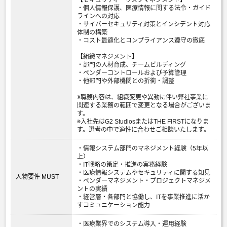
【セキュリティ・リスクマネジメント】
・個人情報保護、医療情報に関する法令・ガイド
ラインへの対応
・サイバーセキュリティ対策とインシデント対応
体制の構築
・コスト最適化とコンプライアンス遵守の徹底
【組織マネジメント】
・部門の人材育成、チームビルディング
・ベンダーコントロールおよび予算管理
・他部門や外部機関との折衝・調整
※職務内容は、組織変更や異動に伴い弊社事業に
関連する業務の範囲で変更となる場合がございま
す。
※入社先はG2 StudiosまたはTHE FIRSTになりま
す。選考の中で適性に合わせご相談いたします。
・情報システム部門のマネジメント経験（5年以
上）
・IT戦略の策定・推進の実務経験
・医療情報システムやセキュリティに関する知見
人物要件 MUST
・ベンダーマネジメント・プロジェクトマネジメ
ントの実績
・経営層・各部門と協働し、ITを事業推進に活か
すコミュニケーション能力
・医療業界でのシステム導入・運用経験