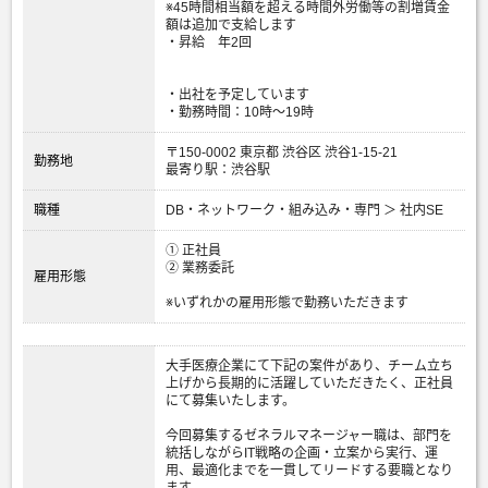
※45時間相当額を超える時間外労働等の割増賃金
額は追加で支給します
・昇給 年2回
・出社を予定しています
・勤務時間：10時～19時
〒150-0002 東京都 渋谷区 渋谷1-15-21
勤務地
最寄り駅：渋谷駅
職種
DB・ネットワーク・組み込み・専門 ＞ 社内SE
① 正社員
② 業務委託
雇用形態
※いずれかの雇用形態で勤務いただきます
大手医療企業にて下記の案件があり、チーム立ち
上げから長期的に活躍していただきたく、正社員
にて募集いたします。
今回募集するゼネラルマネージャー職は、部門を
統括しながらIT戦略の企画・立案から実行、運
用、最適化までを一貫してリードする要職となり