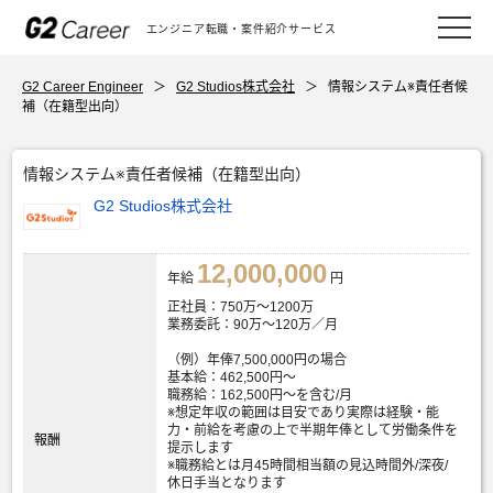
エンジニア転職・案件紹介サービス
G2 Career Engineer
＞
G2 Studios株式会社
＞
情報システム※責任者候
補（在籍型出向）
情報システム※責任者候補（在籍型出向）
G2 Studios株式会社
12,000,000
年給
円
正社員：750万～1200万
業務委託：90万～120万／月
（例）年俸7,500,000円の場合
基本給：462,500円～
職務給：162,500円～を含む/月
※想定年収の範囲は目安であり実際は経験・能
力・前給を考慮の上で半期年俸として労働条件を
報酬
提示します
※職務給とは月45時間相当額の見込時間外/深夜/
休日手当となります