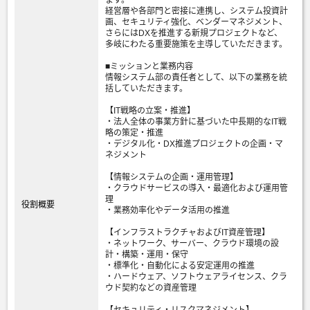
ます。
経営層や各部門と密接に連携し、システム投資計
画、セキュリティ強化、ベンダーマネジメント、
さらにはDXを推進する新規プロジェクトなど、
多岐にわたる重要施策を主導していただきます。
■ミッションと業務内容
情報システム部の責任者として、以下の業務を統
括していただきます。
【IT戦略の立案・推進】
・法人全体の事業方針に基づいた中長期的なIT戦
略の策定・推進
・デジタル化・DX推進プロジェクトの企画・マ
ネジメント
【情報システムの企画・運用管理】
・クラウドサービスの導入・最適化および運用管
理
役割概要
・業務効率化やデータ活用の推進
【インフラストラクチャおよびIT資産管理】
・ネットワーク、サーバー、クラウド環境の設
計・構築・運用・保守
・標準化・自動化による安定運用の推進
・ハードウェア、ソフトウェアライセンス、クラ
ウド契約などの資産管理