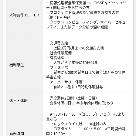
・情報処理安全確保支援士、CISSPなどセキュリ
ティ関連資格をお持ちの方
・プロジェクト管理の認定資格をお持ちの方
人物要件 BETTER
（例：PMP等）
・クラウドコンピューティング、サイバーセキュ
リティ、またはデータ分析の深い知識
・交通費支給
上限3万円/月までの交通費支給
・社会保険完備
・有給休暇
入社から半年後に10日付与
福利厚生
・ファミサポ
誕生から3歳の誕生日まで毎年10万円の育児
手当支給
・アニバーサリー休暇
有給とは別に1日特別休暇付与
・完全週休2日制（土曜・日曜）
休日・休暇
・夏季休暇(3日)、年末年始休暇(6日)あり
・9：30〜18：30 ※但し、プロジェクトにより
異なる
・フレックスタイム制 ※社員のみ
コアタイム ：11:00〜15:00 ※平均開始時
勤務時間
間：10:30〜