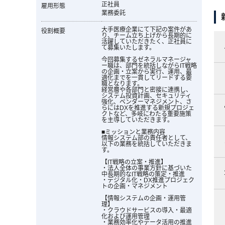
正社員
雇用形態
業務委託
大手医療企業にて下記の案件があ
役割概要
り、チーム立ち上げから長期的に
活躍していただきたく、正社員に
て募集いたします。
今回募集するゼネラルマネージャ
ー職は、部門を統括しながらIT戦略
の企画・立案から実行、運用、最
適化までを一貫してリードする要
職となります。
経営層や各部門と密接に連携し、
システム投資計画、セキュリティ
強化、ベンダーマネジメント、さ
らにはDXを推進する新規プロジェ
クトなど、多岐にわたる重要施策
を主導していただきます。
■ミッションと業務内容
情報システム部の責任者として、
以下の業務を統括していただきま
す。
【IT戦略の立案・推進】
・法人全体の事業方針に基づいた
中長期的なIT戦略の策定・推進
・デジタル化・DX推進プロジェク
トの企画・マネジメント
【情報システムの企画・運用管
理】
・クラウドサービスの導入・最適
化および運用管理
・業務効率化やデータ活用の推進