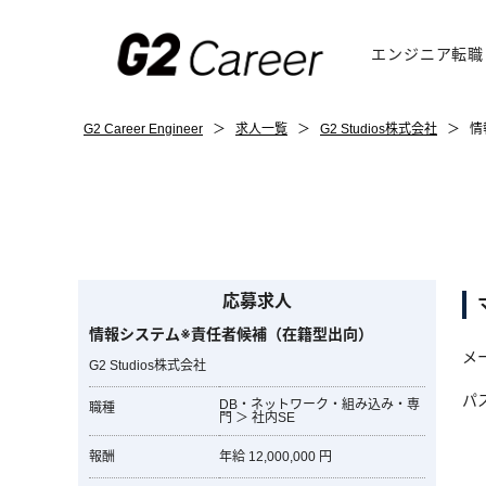
エンジニア転職
G2 Career Engineer
＞
求人一覧
＞
G2 Studios株式会社
＞
情
応募求人
情報システム※責任者候補（在籍型出向）
メ
G2 Studios株式会社
パ
DB・ネットワーク・組み込み・専
職種
門 ＞ 社内SE
報酬
年給 12,000,000 円