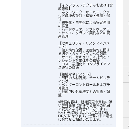
【インフラストラクチャおよびIT資
産管理】
・ネットワーク、サーバー、クラ
ウド環境の設計・構築・運用・保
守
・標準化・自動化による安定運用
の推進
・ハードウェア、ソフトウェアラ
イセンス、クラウド契約などの資
産管理
【セキュリティ・リスクマネジメ
ント】
・個人情報保護、医療情報に関す
る法令・ガイドラインへの対応
・サイバーセキュリティ対策とイ
ンシデント対応体制の構築
・コスト最適化とコンプライアン
ス遵守の徹底
【組織マネジメント】
・部門の人材育成、チームビルデ
ィング
・ベンダーコントロールおよび予
算管理
・他部門や外部機関との折衝・調
整
※職務内容は、組織変更や異動に伴
い弊社事業に関連する業務の範囲
で変更となる場合がございます。
※入社先はG2 StudiosまたはTHE
FIRSTになります。選考の中で適性
に合わせご相談いたします。