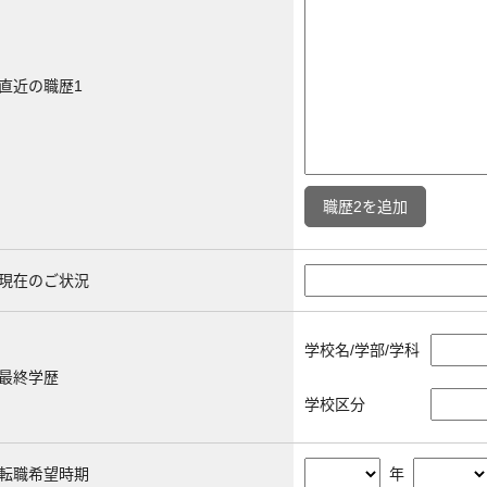
直近の職歴1
職歴2を追加
現在のご状況
学校名/学部/学科
最終学歴
学校区分
転職希望時期
年