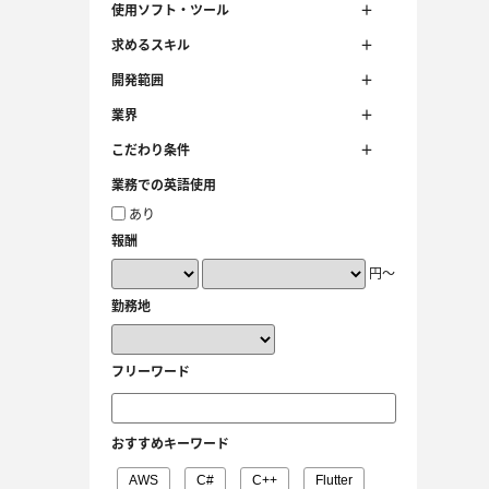
使用ソフト・ツール
求めるスキル
開発範囲
業界
こだわり条件
業務での英語使用
あり
報酬
円～
勤務地
フリーワード
おすすめキーワード
AWS
C#
C++
Flutter