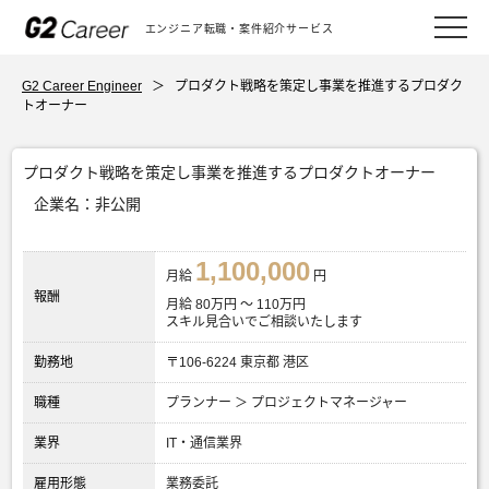
エンジニア転職・案件紹介サービス
G2 Career Engineer
＞
プロダクト戦略を策定し事業を推進するプロダク
トオーナー
プロダクト戦略を策定し事業を推進するプロダクトオーナー
企業名：非公開
1,100,000
月給
円
報酬
月給 80万円 〜 110万円
スキル見合いでご相談いたします
勤務地
〒106-6224 東京都 港区
職種
プランナー ＞ プロジェクトマネージャー
業界
IT・通信業界
雇用形態
業務委託