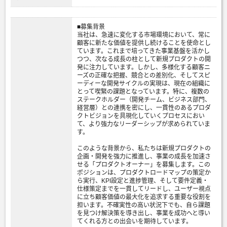
■募集背景
当社は、急速に変化する市場環境において、常に
顧客に新たな価値を提供し続けることを使命とし
ています。これまで培ってきた事業基盤を活かし
つつ、次なる成長の柱として新規プロダクトの開
発に注力しています。しかし、多様化する顧客ニ
ーズの正確な把握、競合との差別化、そしてスピ
ーディーな開発サイクルの実現は、現在の組織に
とって喫緊の課題となっています。特に、複数の
ステークホルダー（開発チーム、ビジネス部門、
経営層）との連携を密にし、一貫性のあるプロダ
クトビジョンを具現化していくプロセスにおい
て、より強力なリーダーシップが求められていま
す。
このような背景から、私たちは新規プロダクトの
企画・開発を強力に推進し、事業の成長を加速さ
せる「プロダクトオーナー」を募集します。この
ポジションは、プロダクトロードマップの策定か
ら実行、KPI設定と進捗管理、そして要件定義・
仕様策定までを一貫してリードし、ユーザー視点
に立ち顧客価値の最大化を追求する重要な役割を
担います。不確実性の高い状況下でも、自ら課題
を見つけ解決策を導き出し、事業を成功へと導い
てくれる方との出会いを期待しています。