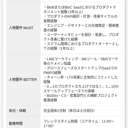
・BtoBまたはBtoC SaaSにおけるプロダクトマ
ネジメント経験 (3年以上）
・プロダクトのKPI設計・計測・改善サイクルの
実務経験
・エンジニア・デザイナーとの仕様策定・開発推
人物要件 MUST
進の経験
・ユーザーインタビューを設計・実施し、プロダ
クト改善に繋げた経験
・スクラム開発におけるプロダクトオーナーとし
ての経験（1年以上）
・LINEマーケティング・MAツール・SMSマーケ
等のドメイン知識
・グロースフェーズのスタートアップ/SaaSでの
PM/PO経験
・チャーン率・LTV改善に主体的にコミットした
人物要件 BETTER
経験
・0→1のプロダクト立ち上げではなく、1→10の
スケールアップフェーズでの実績
・BizDev・CS・営業部門との横断プロジェクト
推進経験
休日・休暇
完全週休2日制（休日は土日祝日）
フレックスタイム制度（コアタイム：11:00～
勤務時間
17:00）