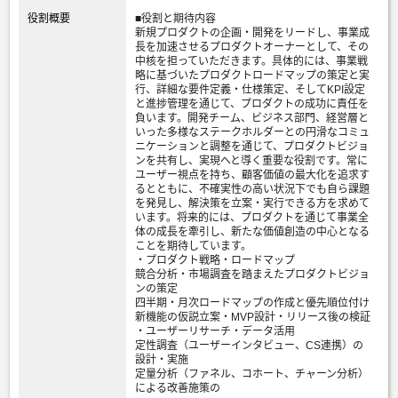
役割概要
■役割と期待内容
新規プロダクトの企画・開発をリードし、事業成
長を加速させるプロダクトオーナーとして、その
中核を担っていただきます。具体的には、事業戦
略に基づいたプロダクトロードマップの策定と実
行、詳細な要件定義・仕様策定、そしてKPI設定
と進捗管理を通じて、プロダクトの成功に責任を
負います。開発チーム、ビジネス部門、経営層と
いった多様なステークホルダーとの円滑なコミュ
ニケーションと調整を通じて、プロダクトビジョ
ンを共有し、実現へと導く重要な役割です。常に
ユーザー視点を持ち、顧客価値の最大化を追求す
るとともに、不確実性の高い状況下でも自ら課題
を発見し、解決策を立案・実行できる方を求めて
います。将来的には、プロダクトを通じて事業全
体の成長を牽引し、新たな価値創造の中心となる
ことを期待しています。
・プロダクト戦略・ロードマップ
競合分析・市場調査を踏まえたプロダクトビジョ
ンの策定
四半期・月次ロードマップの作成と優先順位付け
新機能の仮説立案・MVP設計・リリース後の検証
・ユーザーリサーチ・データ活用
定性調査（ユーザーインタビュー、CS連携）の
設計・実施
定量分析（ファネル、コホート、チャーン分析）
による改善施策の