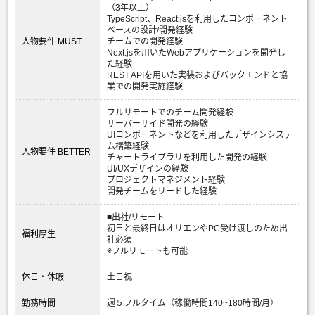
（3年以上）
TypeScript、React.jsを利用したコンポーネント
ベースの設計/開発経験
人物要件 MUST
チームでの開発経験
Next.jsを用いたWebアプリケーションを開発し
た経験
REST APIを用いた実装およびバックエンドと協
業での開発実施経験
フルリモートでのチーム開発経験
サーバーサイド開発の経験
UIコンポーネントなどを利用したデザインシステ
ム構築経験
人物要件 BETTER
チャートライブラリを利用した開発の経験
UI/UXデザインの経験
プロジェクトマネジメント経験
開発チームをリードした経験
■出社/リモート
初日と最終日はオリエンやPC受け渡しのため出
福利厚生
社必須
※フルリモートも可能
休日・休暇
土日祝
勤務時間
週５フルタイム（稼働時間140~180時間/月）