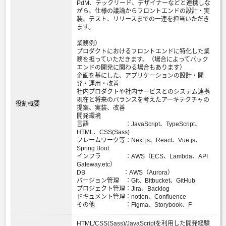
PdM、テックリード、デザイナーなどと連携しな
がら、仕様の議論からフロントエンドの設計・実
装、テスト、リリースまでの一連を担当いただき
ます。
業務例）
プロダクトにおけるフロントエンドに特化した業
務を担っていただきます。（場合によってバック
エンドの開発に関わる場合もあります）
企画を基にした、アプリケーションの設計・開
発・運用・改善
社内プロダクトや社内サービスとのシステム連携
現在と将来のバランスを考えたアーキテクチャの
役割概要
提案、実装、改善
開発環境
言語 ：JavaScript、TypeScript、
HTML、CSS(Sass)
フレームワーク等：Next.js、React、Vue.js、
Spring Boot
インフラ ：AWS（ECS、Lambda、API
Gateway.etc）
DB ：AWS（Aurora）
バージョン管理 ：Git、Bitbucket、GitHub
プロジェクト管理：Jira、Backlog
ドキュメント管理：notion、Confluence
その他 ：Figma、Storybook、F
HTML/CSS(Sass)/JavaScriptを利用した開発経験