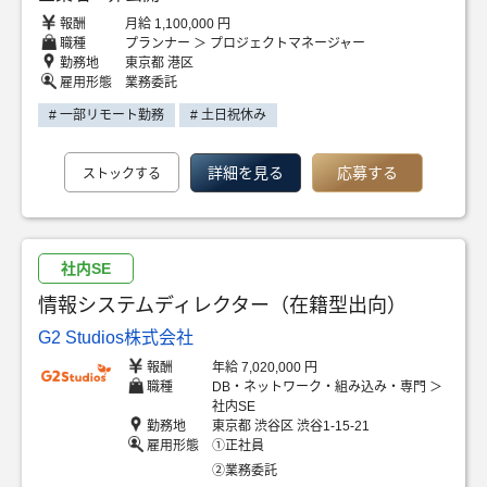
報酬
月給 1,100,000 円
職種
プランナー ＞ プロジェクトマネージャー
勤務地
東京都 港区
雇用形態
業務委託
# 一部リモート勤務
# 土日祝休み
詳細を見る
応募する
ストックする
社内SE
情報システムディレクター（在籍型出向）
G2 Studios株式会社
報酬
年給 7,020,000 円
職種
DB・ネットワーク・組み込み・専門 ＞
社内SE
勤務地
東京都 渋谷区 渋谷1-15-21
雇用形態
①正社員
②業務委託