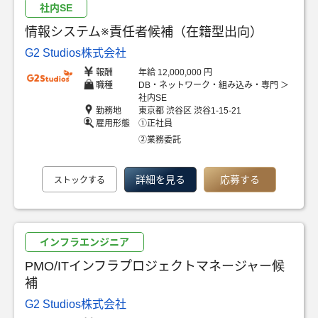
社内SE
情報システム※責任者候補（在籍型出向）
G2 Studios株式会社
報酬
年給 12,000,000 円
職種
DB・ネットワーク・組み込み・専門 ＞
社内SE
勤務地
東京都 渋谷区 渋谷1-15-21
雇用形態
①正社員
②業務委託
詳細を見る
応募する
ストックする
インフラエンジニア
PMO/ITインフラプロジェクトマネージャー候
補
G2 Studios株式会社