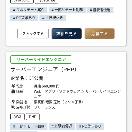
JavaScript
TypeScript
# フルリモート案件
# 一部リモート勤務
# 経験者優遇
# PC貸与あり
# 土日祝休み
詳細を見る
応募する
ストックする
サーバーサイドエンジニア
サーバーエンジニア（PHP）
企業名：非公開
報酬
月給 660,000 円
職種
Web・アプリ・ソフトウェア ＞ サーバーサイドエンジ
ニア
勤務地
東京都 港区 芝浦（２～４丁目）
雇用形態
フリーランス
AWS
PHP
# 一部リモート勤務
# 経験者優遇
# PC貸与あり