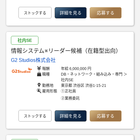
詳細を見る
応募する
ストックする
社内SE
情報システム※リーダー候補（在籍型出向）
G2 Studios株式会社
報酬
年給 6,000,000 円
職種
DB・ネットワーク・組み込み・専門 ＞
社内SE
勤務地
東京都 渋谷区 渋谷1-15-21
雇用形態
①正社員
②業務委託
詳細を見る
応募する
ストックする