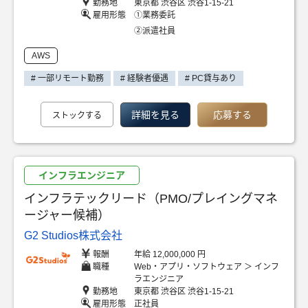
勤務地
東京都 渋谷区 渋谷1-15-21
雇用形態
①業務委託
②派遣社員
AWS
# 一部リモート勤務
# 経験者優遇
# PC貸与あり
詳細を見る
応募する
ストックする
インフラエンジニア
インフラテックリード（PMO/プレイングマネ
ージャー候補）
G2 Studios株式会社
報酬
年給 12,000,000 円
職種
Web・アプリ・ソフトウェア ＞ インフ
ラエンジニア
勤務地
東京都 渋谷区 渋谷1-15-21
雇用形態
正社員