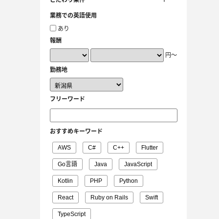
こだわり条件
業務での英語使用
あり
報酬
円～
勤務地
フリーワード
おすすめキーワード
AWS
C#
C++
Flutter
Go言語
Java
JavaScript
Kotlin
PHP
Python
React
Ruby on Rails
Swift
TypeScript