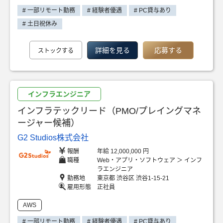
# 一部リモート勤務
# 経験者優遇
# PC貸与あり
# 土日祝休み
詳細を見る
応募する
ストックする
インフラエンジニア
インフラテックリード（PMO/プレイングマネ
ージャー候補）
G2 Studios株式会社
報酬
年給 12,000,000 円
職種
Web・アプリ・ソフトウェア ＞ インフ
ラエンジニア
勤務地
東京都 渋谷区 渋谷1-15-21
雇用形態
正社員
AWS
# 一部リモート勤務
# 経験者優遇
# PC貸与あり