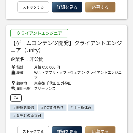
詳細を見る
応募する
ストックする
クライアントエンジニア
【ゲームコンテンツ開発】クライアントエンジ
ニア（Unity）
企業名：非公開
報酬
月給 650,000 円
職種
Web・アプリ・ソフトウェア ＞ クライアントエンジニ
ア
勤務地
東京都 千代田区 外神田
雇用形態
フリーランス
C#
# 経験者優遇
# PC貸与あり
# 土日祝休み
# 育児との両立可
詳細を見る
応募する
ストックする