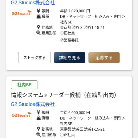
G2 Studios株式会社
報酬
年給 7,020,000 円
職種
DB・ネットワーク・組み込み・専門 ＞
社内SE
勤務地
東京都 渋谷区 渋谷1-15-21
雇用形態
①正社員
②業務委託
詳細を見る
応募する
ストックする
社内SE
情報システム※リーダー候補（在籍型出向）
G2 Studios株式会社
報酬
年給 6,000,000 円
職種
DB・ネットワーク・組み込み・専門 ＞
社内SE
勤務地
東京都 渋谷区 渋谷1-15-21
雇用形態
①正社員