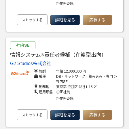
②業務委託
詳細を見る
応募する
ストックする
社内SE
情報システム※責任者候補（在籍型出向）
G2 Studios株式会社
報酬
年給 12,000,000 円
職種
DB・ネットワーク・組み込み・専門 ＞
社内SE
勤務地
東京都 渋谷区 渋谷1-15-21
雇用形態
①正社員
②業務委託
詳細を見る
応募する
ストックする